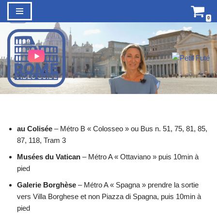
0
Aller
au
contenu
au Colisée
– Métro B « Colosseo » ou Bus n. 51, 75, 81, 85,
87, 118, Tram 3
Musées du Vatican
– Métro A « Ottaviano » puis 10min à
pied
Galerie Borghèse
– Métro A « Spagna » prendre la sortie
vers Villa Borghese et non Piazza di Spagna, puis 10min à
pied