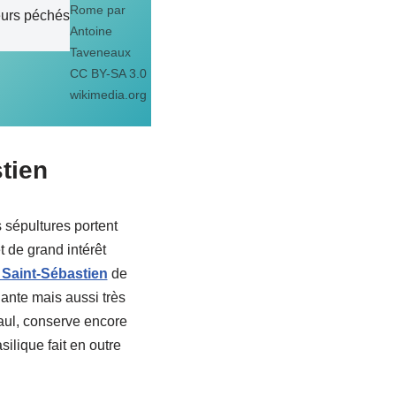
Rome par
eurs péchés
Antoine
Taveneaux
CC BY-SA 3.0
wikimedia.org
tien
 sépultures portent
t de grand intérêt
 Saint-Sébastien
de
onante mais aussi très
aul, conserve encore
silique fait en outre