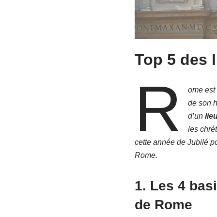
Top 5 des 
R
ome est
de son h
d’un
lie
les chré
cette année de Jubilé p
Rome.
1.
Les 4 bas
de Rome