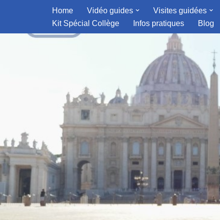
Home
Vidéo guides
Visites guidées
Kit Spécial Collège
Infos pratiques
Blog
Aller
au
contenu