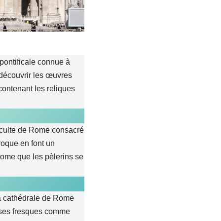
 pontificale connue à
 découvrir les œuvres
e contenant les reliques
e culte de Rome consacré
roque en font un
Rome que les pèlerins se
la cathédrale de Rome
t ses fresques comme