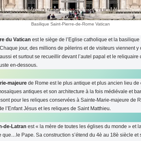
Basilique Saint-Pierre-de-Rome Vatican
rre du Vatican
est le siège de l’Eglise catholique et la basilique
 Chaque jour, des millions de pèlerins et de visiteurs viennent y
 aussi et surtout se recueillir devant l’autel papal et le reliquair
 juste en-dessous.
rie-majeure
de Rome est le plus antique et plus ancien lieu d
osaïques antiques et son architecture à la fois médiévale et ba
e sont pour les reliques conservées à Sainte-Marie-majeure de 
de l’Enfant Jésus et les reliques de Saint Matthieu.
n-de-Latran
est « la mère de toutes les églises du monde » et 
re que…le Pape. Sa construction s’étend du 4è au 18è siècle e